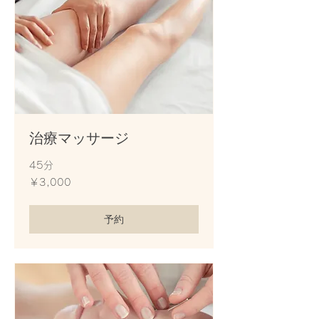
治療マッサージ
45分
3,000
￥3,000
円
予約